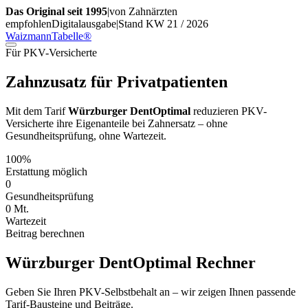
Das Original seit 1995
|
von Zahnärzten
empfohlen
Digitalausgabe
|
Stand KW 21 / 2026
WaizmannTabelle
®
Für PKV-Versicherte
Zahnzusatz für
Privatpatienten
Mit dem Tarif
Würzburger DentOptimal
reduzieren PKV-
Versicherte ihre Eigenanteile bei Zahnersatz – ohne
Gesundheitsprüfung, ohne Wartezeit.
100%
Erstattung möglich
0
Gesundheitsprüfung
0 Mt.
Wartezeit
Beitrag berechnen
Würzburger DentOptimal Rechner
Geben Sie Ihren PKV-Selbstbehalt an – wir zeigen Ihnen passende
Tarif-Bausteine und Beiträge.