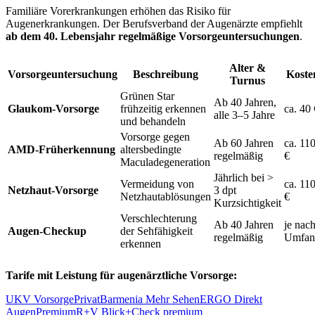
Familiäre Vorerkrankungen erhöhen das Risiko für
Augenerkrankungen. Der Berufsverband der Augenärzte empfiehlt
ab dem 40. Lebensjahr regelmäßige Vorsorgeuntersuchungen
.
Alter &
Vorsorgeuntersuchung
Beschreibung
Koste
Turnus
Grünen Star
Ab 40 Jahren,
Glaukom-Vorsorge
frühzeitig erkennen
ca. 40 
alle 3–5 Jahre
und behandeln
Vorsorge gegen
Ab 60 Jahren
ca. 11
AMD-Früherkennung
altersbedingte
regelmäßig
€
Maculadegeneration
Jährlich bei >
Vermeidung von
ca. 11
Netzhaut-Vorsorge
3 dpt
Netzhautablösungen
€
Kurzsichtigkeit
Verschlechterung
Ab 40 Jahren
je nac
Augen-Checkup
der Sehfähigkeit
regelmäßig
Umfan
erkennen
Tarife mit Leistung für augenärztliche Vorsorge:
UKV VorsorgePrivat
Barmenia Mehr Sehen
ERGO Direkt
AugenPremium
R+V Blick+Check premium