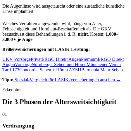
Die Augenlinse wird ausgetauscht oder eine zusätzliche künstliche
Linse implantiert.
Welches Verfahren angewendet wird, hängt von Alter,
Fehlsichtigkeit und Hornhaut-Beschaffenheit ab. Die GKV
bezuschusst diese Behandlungen i. d. R.
nicht
. Kosten:
1.000–
3.000 € je Auge
.
Brillenversicherungen mit LASIK-Leistung:
UKV VorsorgePrivat
ERGO Direkt AugenPremium
ERGO Direkt
AugenVorsorge
Nürnberger Sehen und Hören
Münchener Verein
Tarif 173
Concordia Sehen + Hören AZSH
Barmenia Mehr Sehen
Tipp:
Spezial-Vergleich für LASIK-Versicherungen ansehen →
Erkenntnis
Die 3 Phasen der Altersweitsichtigkeit
01
Verdrängung