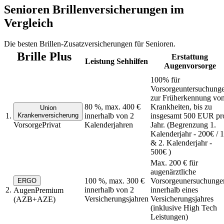
Senioren Brillenversicherungen im
Vergleich
Die besten Brillen-Zusatzversicherungen für Senioren.
Brille Plus
Erstattung
Leistung Sehhilfen
Augenvorsorge
100% für
Vorsorgeuntersuchung
zur Früherkennung vo
80 %, max. 400 €
Krankheiten, bis zu
Union
1.
Krankenversicherung
innerhalb von 2
insgesamt 500 EUR pr
VorsorgePrivat
Kalenderjahren
Jahr. (Begrenzung 1.
Kalenderjahr - 200€ / 1
& 2. Kalenderjahr -
500€ )
Max. 200 € für
augenärztliche
100 %, max. 300 €
Vorsorgeunersuchunge
ERGO
2.
innerhalb von 2
innerhalb eines
AugenPremium
Versicherungsjahren
Versicherungsjahres
(AZB+AZE)
(inklusive High Tech
Leistungen)